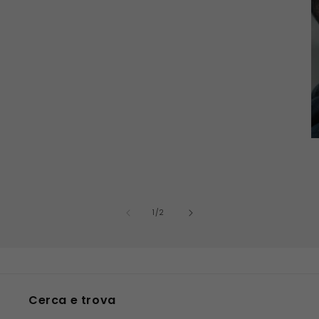
su
1
/
2
Cerca e trova