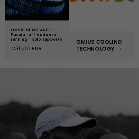
OMIUS HEADBAND -
Fascia raffreddante
running - solo supporto
OMIUS COOLING
Prezzo
€35,00 EUR
TECHNOLOGY
di
listino