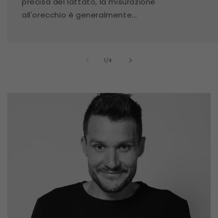
precisa del lattato, la misurazione
all'orecchio è generalmente...
su
1
/
4