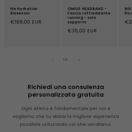
Nix Hydration
OMIUS HEADBAND -
NIX
Biosensor
Fascia raffreddante
Ric
running - solo
Prezzo
€189,00 EUR
Pr
€2
supporto
di
di
Prezzo
€35,00 EUR
listino
lis
di
listino
su
1
/
3
Richiedi una consulenza
personalizzata gratuita
Ogni Atleta è fondamentale per noi e
vogliamo che tu abbia la migliore esperienza
possibile utilizzando ciò che vendiamo.