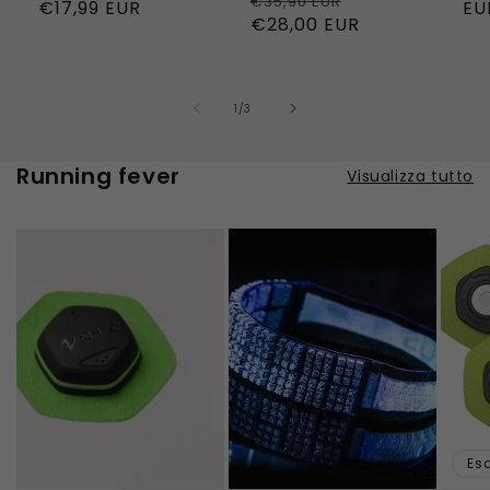
Prezzo
Prezzo
€35,90 EUR
di
€17,99 EUR
di
di
EU
di
€28,00 EUR
di
listino
vendita
lis
listino
vendita
su
1
/
3
Running fever
Visualizza tutto
Es