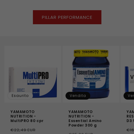
PILLAR PERFORMANCE
Esaurito
Vendita
Ve
YAMAMOTO
YAMAMOTO
YA
NUTRITION -
NUTRITION -
RES
MultiPRO 80 cpr
Essential Amino
D3
Powder 300 g
Prezzo
Prezzo
Pr
€22,49 EUR
€16