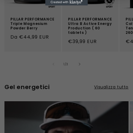
PILLAR PERFORMANCE
PILLAR PERFORMANCE
PIL
Triple Magnesium
Ultra B Active Energy
Col
Powder Berry
Production ( 60
Ten
tablets )
260
Prezzo
Da €44,99 EUR
Prezzo
€39,99 EUR
Pr
€4
di
di
di
listino
listino
lis
su
1
/
3
Gel energetici
Visualizza tutto