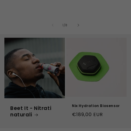
su
1
/
8
Nix Hydration Biosensor
Beet It - Nitrati
naturali
Prezzo
€189,00 EUR
di
listino